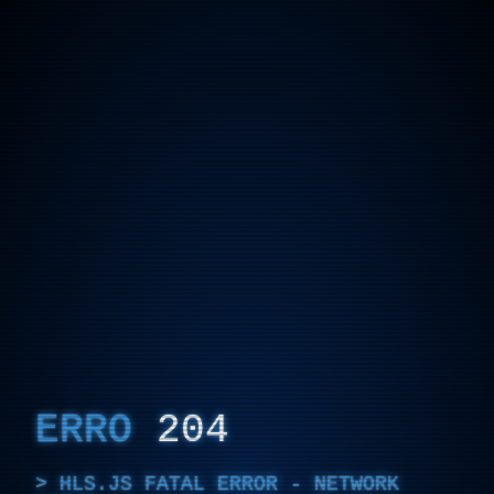
ERRO
204
HLS.JS FATAL ERROR - NETWORK