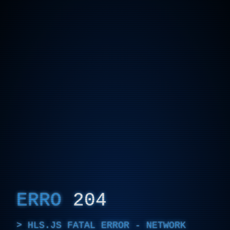
ERRO
204
HLS.JS FATAL ERROR - NETWORK