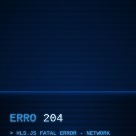
ERRO
204
HLS.JS FATAL ERROR - NETWORK