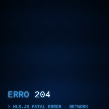
ERRO
204
HLS.JS FATAL ERROR - NETWORK