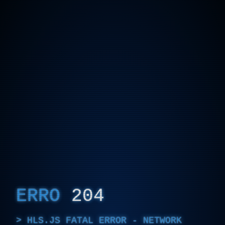
ERRO
204
HLS.JS FATAL ERROR - NETWORK