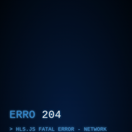
ERRO
204
HLS.JS FATAL ERROR - NETWORK