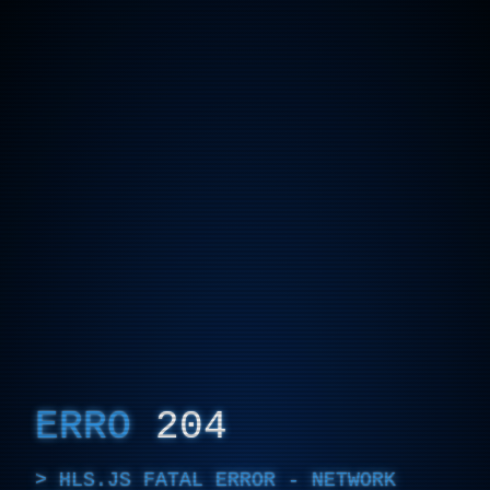
ERRO
204
HLS.JS FATAL ERROR - NETWORK