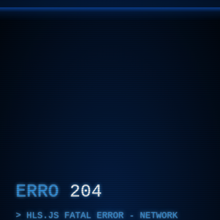
ERRO
204
HLS.JS FATAL ERROR - NETWORK