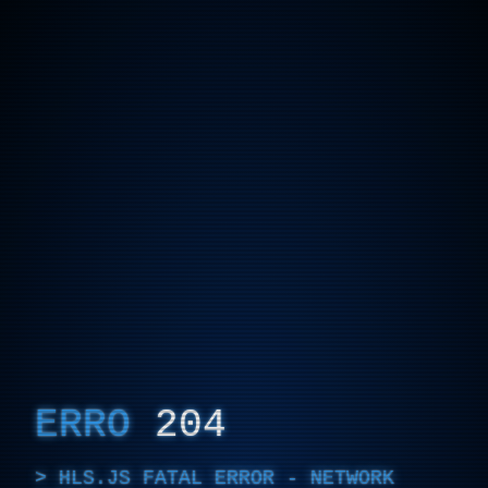
ERRO
204
HLS.JS FATAL ERROR - NETWORK