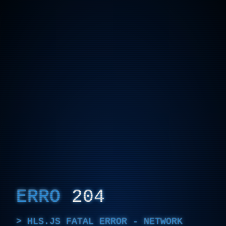
ERRO
204
HLS.JS FATAL ERROR - NETWORK