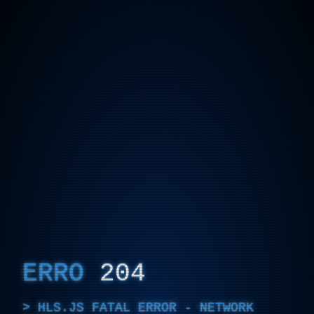
ERRO
204
HLS.JS FATAL ERROR - NETWORK