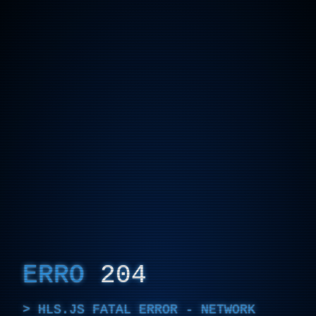
ERRO
204
HLS.JS FATAL ERROR - NETWORK