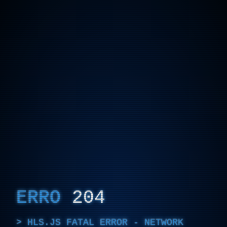
ERRO
204
HLS.JS FATAL ERROR - NETWORK