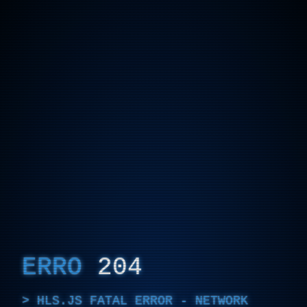
ERRO
204
HLS.JS FATAL ERROR - NETWORK