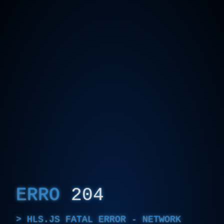
ERRO
204
HLS.JS FATAL ERROR - NETWORK