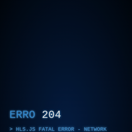
ERRO
204
HLS.JS FATAL ERROR - NETWORK