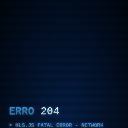
ERRO
204
HLS.JS FATAL ERROR - NETWORK