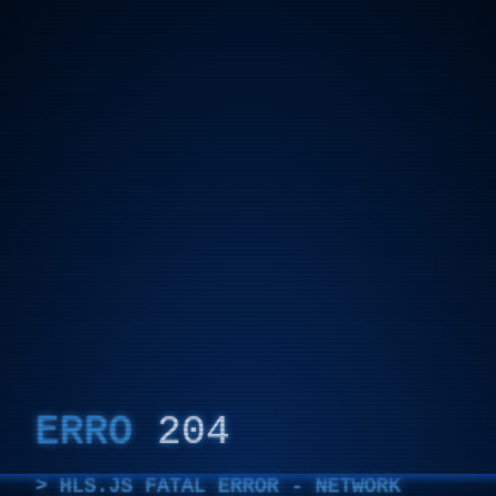
ERRO
204
HLS.JS FATAL ERROR - NETWORK