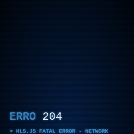
ERRO
204
HLS.JS FATAL ERROR - NETWORK