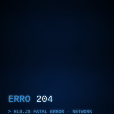
ERRO
204
HLS.JS FATAL ERROR - NETWORK