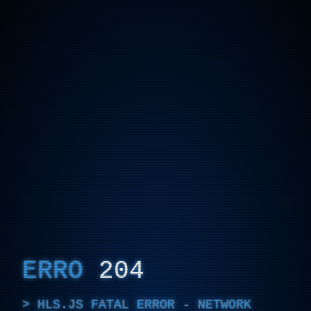
ERRO
204
HLS.JS FATAL ERROR - NETWORK