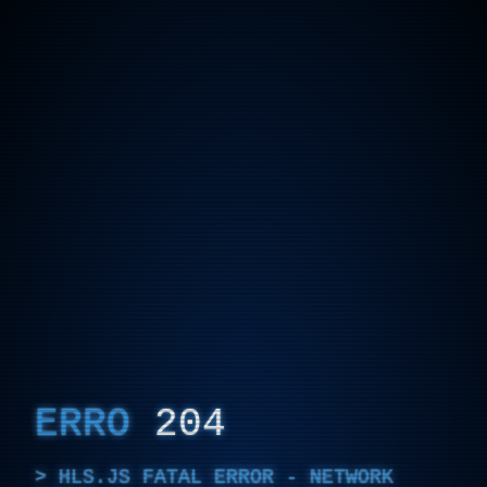
ERRO
204
HLS.JS FATAL ERROR - NETWORK