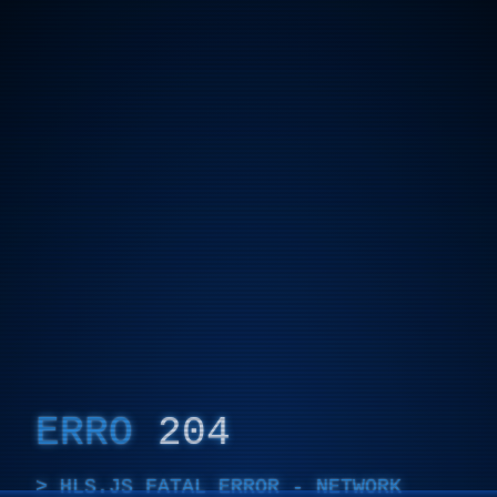
ERRO
204
HLS.JS FATAL ERROR - NETWORK