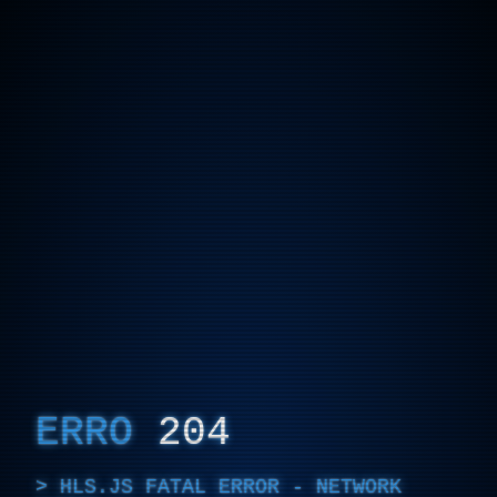
ERRO
204
HLS.JS FATAL ERROR - NETWORK