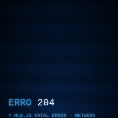
ERRO
204
HLS.JS FATAL ERROR - NETWORK