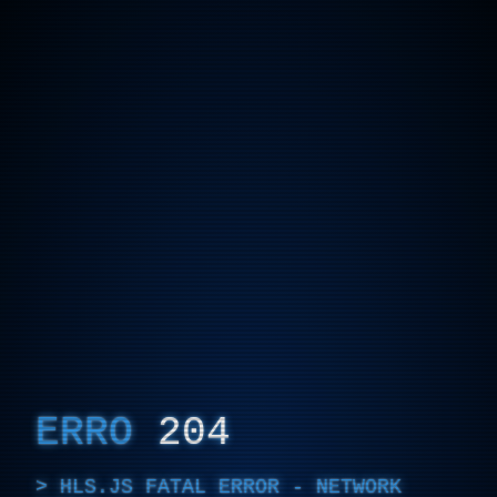
ERRO
204
HLS.JS FATAL ERROR - NETWORK