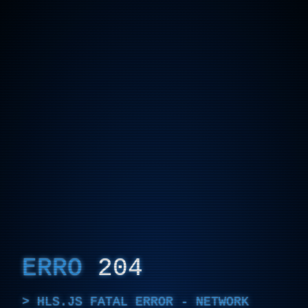
ERRO
204
HLS.JS FATAL ERROR - NETWORK