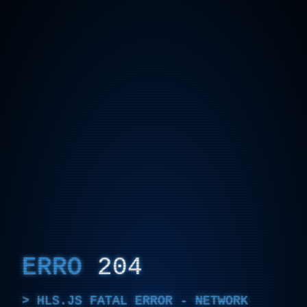
ERRO
204
HLS.JS FATAL ERROR - NETWORK