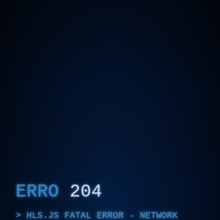
ERRO
204
HLS.JS FATAL ERROR - NETWORK