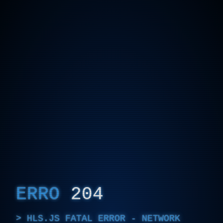
ERRO
204
HLS.JS FATAL ERROR - NETWORK