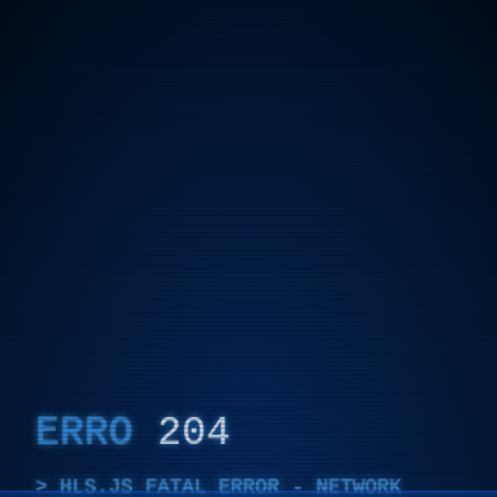
ERRO
204
HLS.JS FATAL ERROR - NETWORK