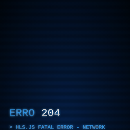
ERRO
204
HLS.JS FATAL ERROR - NETWORK