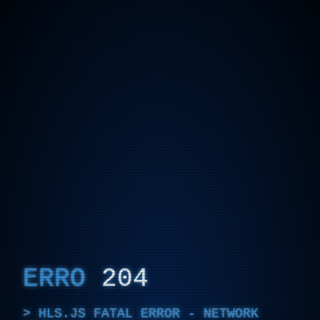
ERRO
204
HLS.JS FATAL ERROR - NETWORK