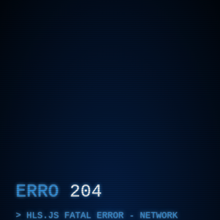
ERRO
204
HLS.JS FATAL ERROR - NETWORK