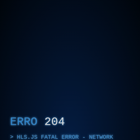
ERRO
204
HLS.JS FATAL ERROR - NETWORK