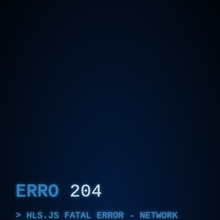
ERRO
204
HLS.JS FATAL ERROR - NETWORK