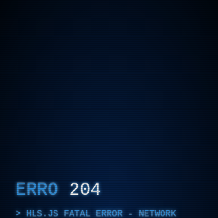
ERRO
204
HLS.JS FATAL ERROR - NETWORK