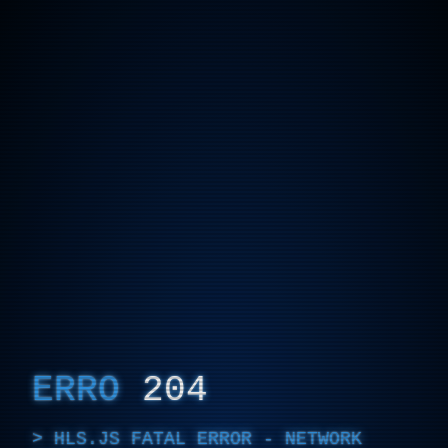
ERRO
204
HLS.JS FATAL ERROR - NETWORK