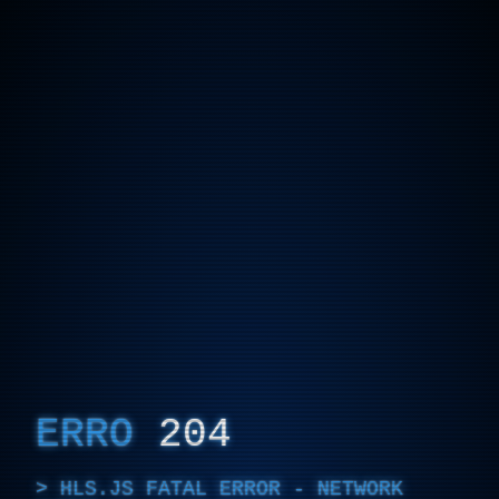
ERRO
204
HLS.JS FATAL ERROR - NETWORK