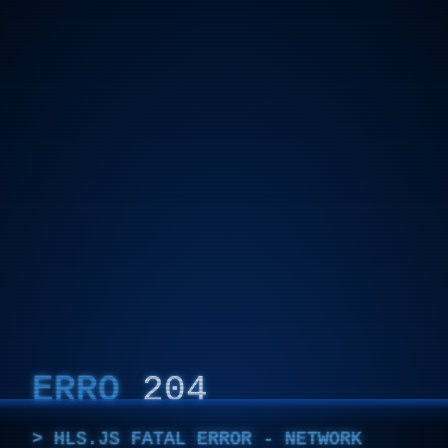
ERRO
204
HLS.JS FATAL ERROR - NETWORK