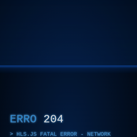
ERRO
204
HLS.JS FATAL ERROR - NETWORK