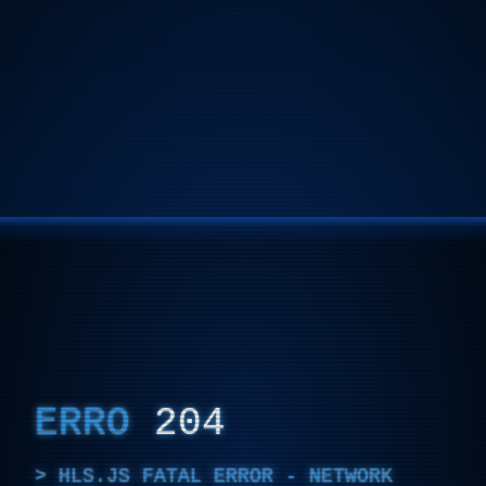
ERRO
204
HLS.JS FATAL ERROR - NETWORK