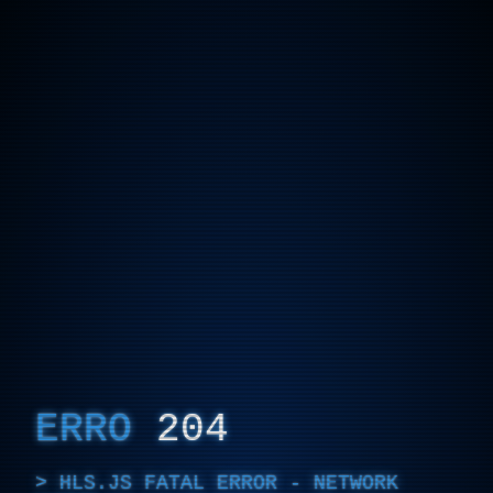
ERRO
204
HLS.JS FATAL ERROR - NETWORK