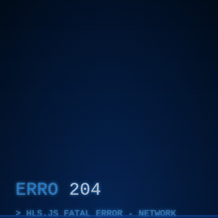
ERRO
204
HLS.JS FATAL ERROR - NETWORK