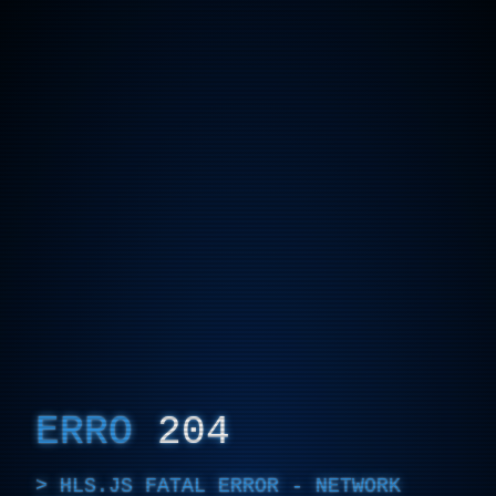
ERRO
204
HLS.JS FATAL ERROR - NETWORK