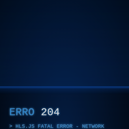
ERRO
204
HLS.JS FATAL ERROR - NETWORK