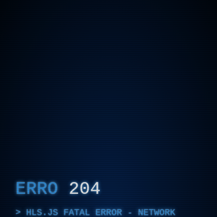
ERRO
204
HLS.JS FATAL ERROR - NETWORK