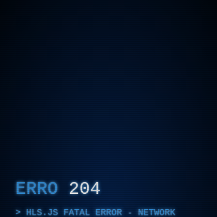
ERRO
204
HLS.JS FATAL ERROR - NETWORK