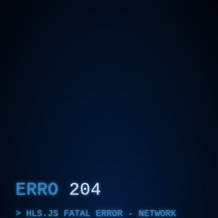
ERRO
204
HLS.JS FATAL ERROR - NETWORK