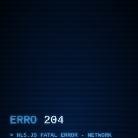
ERRO
204
HLS.JS FATAL ERROR - NETWORK